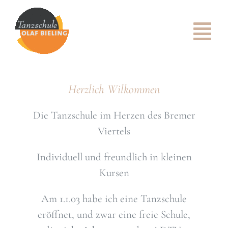
Zum
Inhalt
Tog
springen
Nav
ÜBER UNS
Herzlich Wilkommen
UNSER TEAM
Die Tanzschule im Herzen des Bremer
TANZANGEBOT
Viertels
KURSPLAN
Individuell und freundlich in kleinen
Kursen
GALERIE
Am 1.1.03 habe ich eine Tanzschule
KONTAKT
eröffnet, und zwar eine freie Schule,