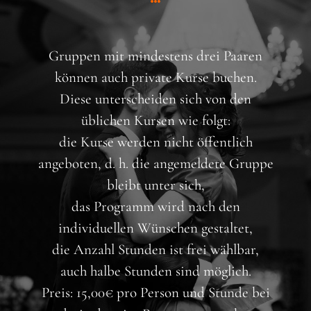
Gruppen mit mindestens drei Paaren
können auch private Kurse buchen.
Diese unterscheiden sich von den
üblichen Kursen wie folgt:
die Kurse werden nicht öffentlich
angeboten, d. h. die angemeldete Gruppe
bleibt unter sich,
das Programm wird nach den
individuellen Wünschen gestaltet,
die Anzahl Stunden ist frei wählbar,
auch halbe Stunden sind möglich.
Preis: 15,00€ pro Person und Stunde bei