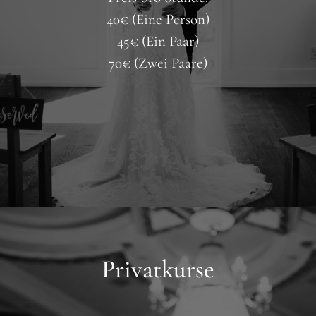
40€ (Eine Person)
45€ (Ein Paar)
70€ (Zwei Paare)
.
.
.
Privatkurse