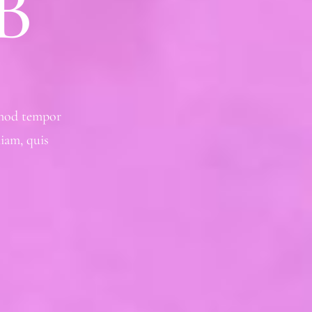
B
usmod tempor
iam, quis